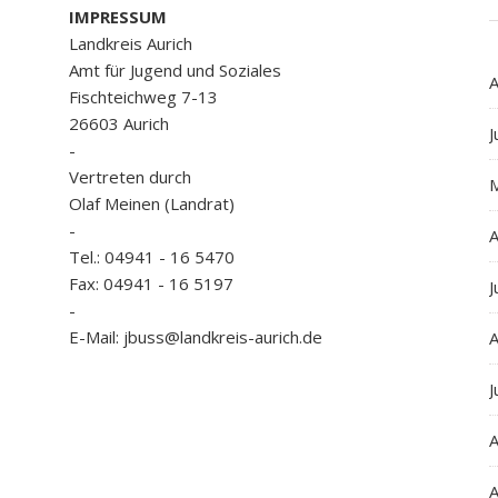
IMPRESSUM
Landkreis Aurich
Amt für Jugend und Soziales
A
Fischteichweg 7-13
26603 Aurich
J
-
Vertreten durch
Olaf Meinen (Landrat)
-
A
Tel.: 04941 - 16 5470
Fax: 04941 - 16 5197
J
-
E-Mail: jbuss@landkreis-aurich.de
A
J
A
A