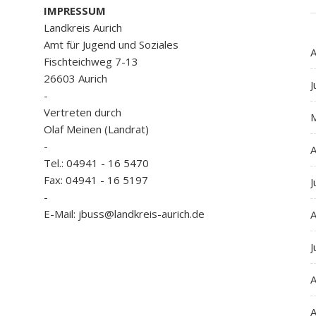
IMPRESSUM
Landkreis Aurich
Amt für Jugend und Soziales
A
Fischteichweg 7-13
26603 Aurich
J
-
Vertreten durch
Olaf Meinen (Landrat)
-
A
Tel.: 04941 - 16 5470
Fax: 04941 - 16 5197
J
-
E-Mail: jbuss@landkreis-aurich.de
A
J
A
A