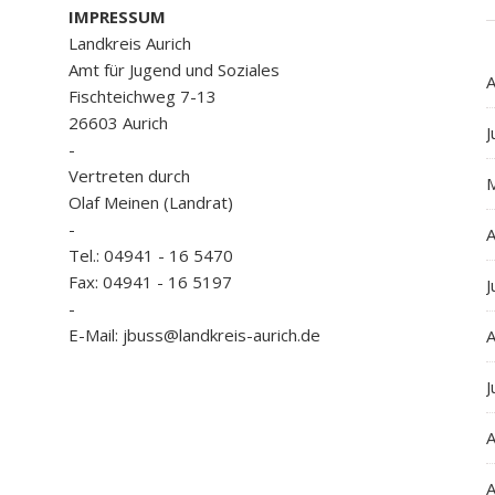
IMPRESSUM
Landkreis Aurich
Amt für Jugend und Soziales
A
Fischteichweg 7-13
26603 Aurich
J
-
Vertreten durch
Olaf Meinen (Landrat)
-
A
Tel.: 04941 - 16 5470
Fax: 04941 - 16 5197
J
-
E-Mail: jbuss@landkreis-aurich.de
A
J
A
A