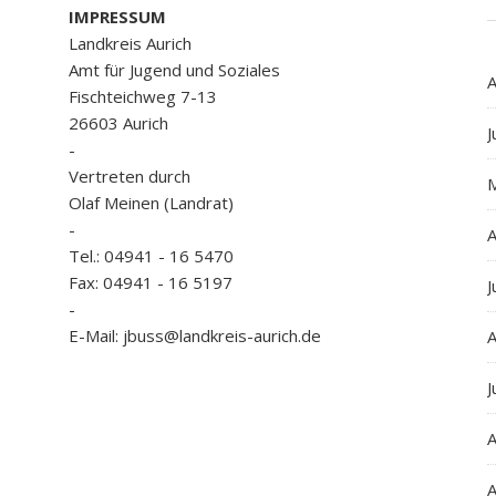
IMPRESSUM
Landkreis Aurich
Amt für Jugend und Soziales
A
Fischteichweg 7-13
26603 Aurich
J
-
Vertreten durch
Olaf Meinen (Landrat)
-
A
Tel.: 04941 - 16 5470
Fax: 04941 - 16 5197
J
-
E-Mail: jbuss@landkreis-aurich.de
A
J
A
A