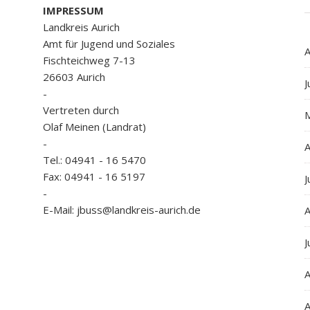
IMPRESSUM
Landkreis Aurich
Amt für Jugend und Soziales
A
Fischteichweg 7-13
26603 Aurich
J
-
Vertreten durch
Olaf Meinen (Landrat)
-
A
Tel.: 04941 - 16 5470
Fax: 04941 - 16 5197
J
-
E-Mail: jbuss@landkreis-aurich.de
A
J
A
A