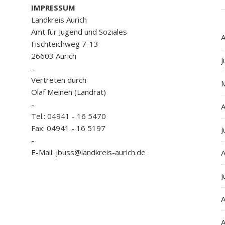
IMPRESSUM
Landkreis Aurich
Amt für Jugend und Soziales
A
Fischteichweg 7-13
26603 Aurich
J
-
Vertreten durch
Olaf Meinen (Landrat)
-
A
Tel.: 04941 - 16 5470
Fax: 04941 - 16 5197
J
-
E-Mail: jbuss@landkreis-aurich.de
A
J
A
A