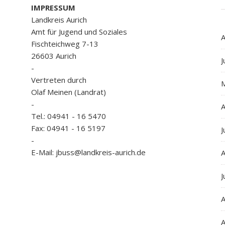
IMPRESSUM
Landkreis Aurich
Amt für Jugend und Soziales
A
Fischteichweg 7-13
26603 Aurich
J
-
Vertreten durch
Olaf Meinen (Landrat)
-
A
Tel.: 04941 - 16 5470
Fax: 04941 - 16 5197
J
-
E-Mail: jbuss@landkreis-aurich.de
A
J
A
A