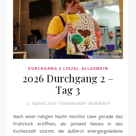
,
DURCHGANG 2 (2026)
ALLGEMEIN
2026 Durchgang 2 –
Tag 3
für 2026 Dur
1. August 2026
/
Kommentare deaktiviert
Nach einer ruhigen Nacht möchte Uwe gerade das
Frühstück eröffnen, als jemand Neues in das
Küchenzelt stürmt: die äußerst energiegeladene