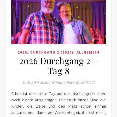
,
,
2026
DURCHGANG 2 (2026)
ALLGEMEIN
2026 Durchgang 2 –
Tag 8
für 2026 Dur
6. August 2026
/
Kommentare deaktiviert
Schon ist der letzte Tag auf der Insel angebrochen.
Nach einem ausgiebigen Frühstück bittet Uwe die
Kinder, die Zelte und den Platz schon einmal
aufzuräumen, damit der Abreisetag nicht so stressig