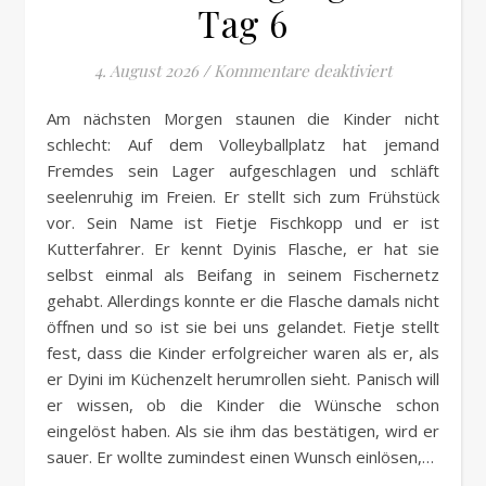
Tag 6
für 2026 Dur
4. August 2026
/
Kommentare deaktiviert
Am nächsten Morgen staunen die Kinder nicht
schlecht: Auf dem Volleyballplatz hat jemand
Fremdes sein Lager aufgeschlagen und schläft
seelenruhig im Freien. Er stellt sich zum Frühstück
vor. Sein Name ist Fietje Fischkopp und er ist
Kutterfahrer. Er kennt Dyinis Flasche, er hat sie
selbst einmal als Beifang in seinem Fischernetz
gehabt. Allerdings konnte er die Flasche damals nicht
öffnen und so ist sie bei uns gelandet. Fietje stellt
fest, dass die Kinder erfolgreicher waren als er, als
er Dyini im Küchenzelt herumrollen sieht. Panisch will
er wissen, ob die Kinder die Wünsche schon
eingelöst haben. Als sie ihm das bestätigen, wird er
sauer. Er wollte zumindest einen Wunsch einlösen,…