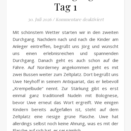
Tag 1
für 2026 Durc
30. Juli 2026
/
Kommentare deaktiviert
Mit schönstem Wetter starten wir in den zweiten
Durchgang. Nachdem nach und nach die Kinder am
Anleger eintreffen, begrüßt uns Jörg und wünscht
uns einen erlebnisreichen und spannenden
Durchgang. Danach geht es auch schon auf die
Fähre. Auf Norderney angekommen geht es mit
zwei Bussen weiter zum Zeltplatz. Dort begrüßt uns
Uwe Neyhoff in seinem Antiquariat, das er liebevoll
„Krempelbude“ nennt. Zur Stärkung gibt es erst
einmal ganz traditionell Nudeln mit Bolognese,
bevor Uwe erneut das Wort ergreift. Wie einigen
Kindern bereits aufgefallen ist, steht auf dem
Zeltplatz eine riesige grüne Flasche. Uwe hat
allerdings selbst noch keine Ahnung, was es mit der
Flasche auf sich hat, er sei nämlich…