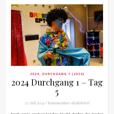
,
2024
DURCHGANG 1 (2024)
2024 Durchgang 1 – Tag
5
für 2024 Durch
17. Juli 2024
/
Kommentare deaktiviert
Nach einer anstrengenden Nacht dürfen die Kinder