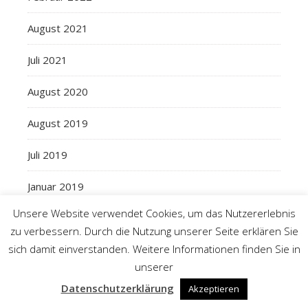
August 2021
Juli 2021
August 2020
August 2019
Juli 2019
Januar 2019
Unsere Website verwendet Cookies, um das Nutzererlebnis
zu verbessern. Durch die Nutzung unserer Seite erklären Sie
sich damit einverstanden. Weitere Informationen finden Sie in
2026 Landkreis Aurich
Ashe Theme von
Website-Administration
WordPress.org
unserer
WP Royal
.
Datenschutzerklärung
Akzeptieren