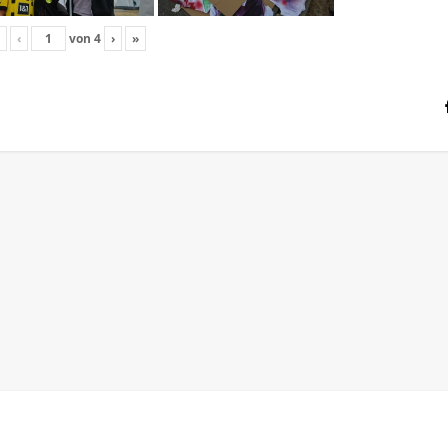
‹
von
4
›
»