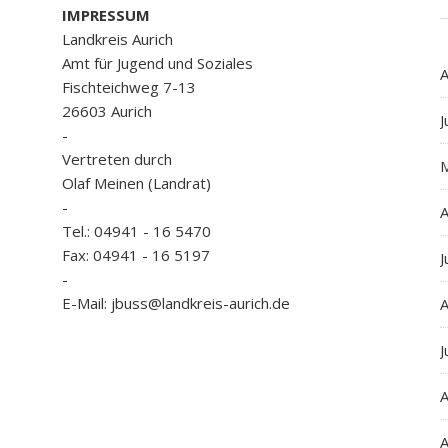
IMPRESSUM
Landkreis Aurich
Amt für Jugend und Soziales
A
Fischteichweg 7-13
26603 Aurich
J
-
Vertreten durch
Olaf Meinen (Landrat)
-
A
Tel.: 04941 - 16 5470
Fax: 04941 - 16 5197
J
-
E-Mail: jbuss@landkreis-aurich.de
A
J
A
A