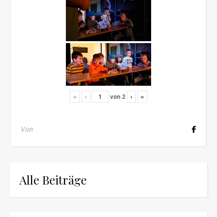
«
‹
von
2
›
»
Von
Alle Beiträge