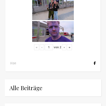
«
‹
von
2
›
»
Von
Alle Beiträge