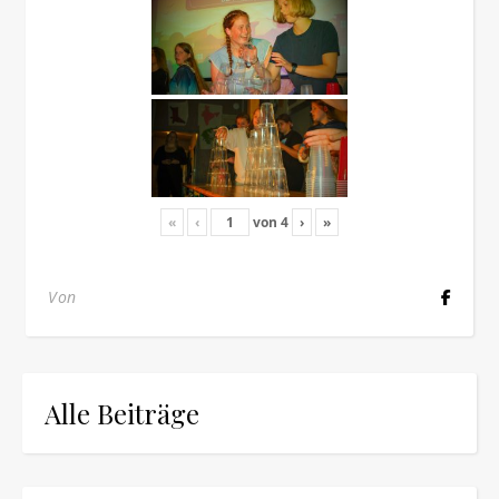
«
‹
von
4
›
»
Von
Alle Beiträge