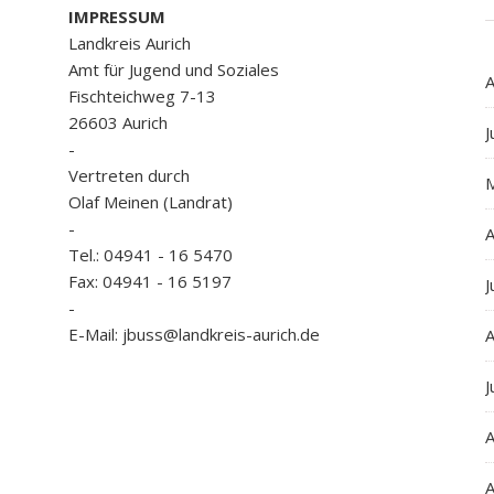
IMPRESSUM
Landkreis Aurich
Amt für Jugend und Soziales
A
Fischteichweg 7-13
26603 Aurich
J
-
Vertreten durch
Olaf Meinen (Landrat)
-
A
Tel.: 04941 - 16 5470
Fax: 04941 - 16 5197
J
-
E-Mail: jbuss@landkreis-aurich.de
A
J
A
A