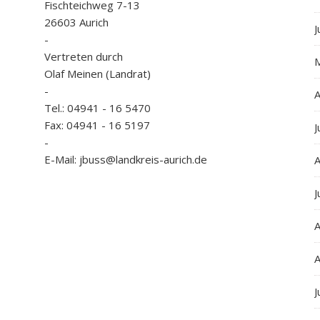
Fischteichweg 7-13
26603 Aurich
J
-
Vertreten durch
Olaf Meinen (Landrat)
-
A
Tel.: 04941 - 16 5470
Fax: 04941 - 16 5197
J
-
E-Mail: jbuss@landkreis-aurich.de
A
J
A
A
J