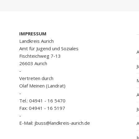
IMPRESSUM
Landkreis Aurich
Amt für Jugend und Soziales
A
Fischteichweg 7-13
26603 Aurich
J
-
Vertreten durch
Olaf Meinen (Landrat)
-
A
Tel.: 04941 - 16 5470
Fax: 04941 - 16 5197
J
-
E-Mail: jbuss@landkreis-aurich.de
A
J