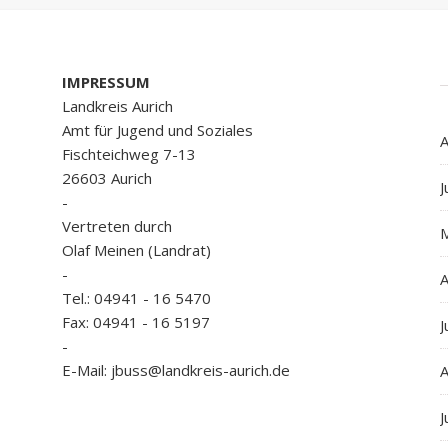
IMPRESSUM
Landkreis Aurich
Amt für Jugend und Soziales
A
Fischteichweg 7-13
26603 Aurich
J
-
Vertreten durch
Olaf Meinen (Landrat)
-
A
Tel.: 04941 - 16 5470
Fax: 04941 - 16 5197
J
-
E-Mail: jbuss@landkreis-aurich.de
A
J