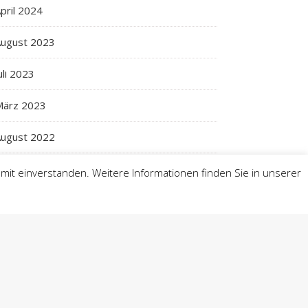
pril 2024
ugust 2023
uli 2023
März 2023
ugust 2022
uli 2022
mit einverstanden. Weitere Informationen finden Sie in unserer
ebruar 2022
ugust 2021
uli 2021
ugust 2020