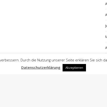
A
A
J
A
J
rbessern. Durch die Nutzung unserer Seite erklären Sie sich da
Datenschutzerklärung
Akzeptieren
F
A
J
A