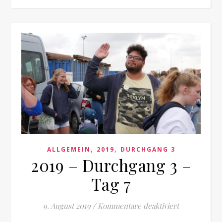
,
,
ALLGEMEIN
2019
DURCHGANG 3
2019 – Durchgang 3 –
Tag 7
für 2019 – D
9. August 2019
/
Kommentare deaktiviert