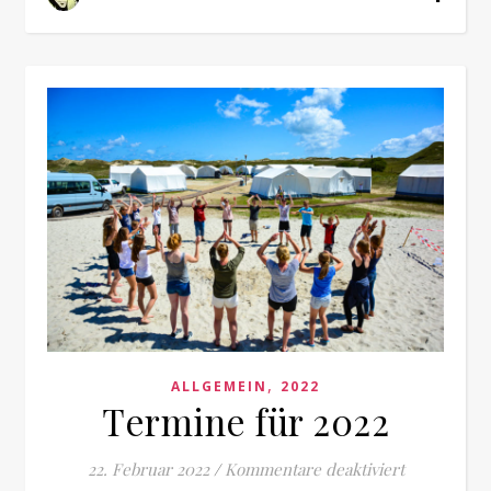
,
ALLGEMEIN
2022
Termine für 2022
für Termine
22. Februar 2022
/
Kommentare deaktiviert